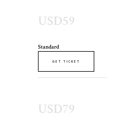
USD59
Standard
GET TICKET
USD79