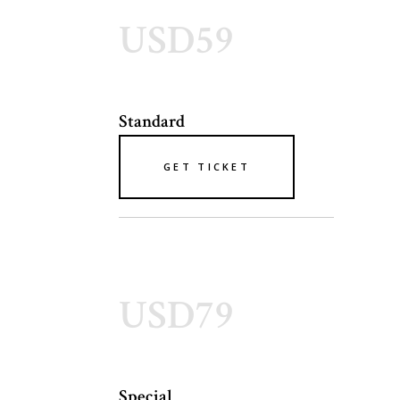
USD59
Standard
GET TICKET
USD79
Special