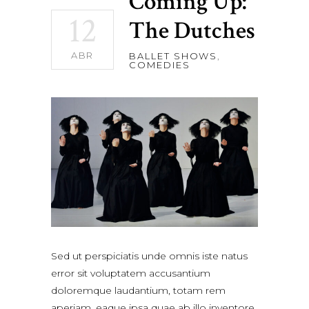
Coming Up:
12
The Dutches
ABR
BALLET SHOWS
,
COMEDIES
Sed ut perspiciatis unde omnis iste natus
error sit voluptatem accusantium
doloremque laudantium, totam rem
aperiam, eaque ipsa quae ab illo inventore