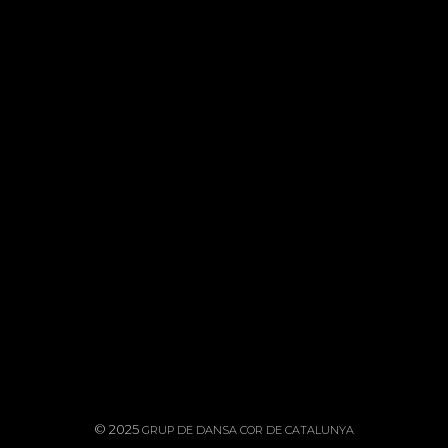
INFO@DANSACORCATALUNYA.CAT
POLÍTICA DE PRIVACITAT
POLÍTICA DE COOKIES
AVÍS LEGAL
© 2025
GRUP DE DANSA COR DE CATALUNYA