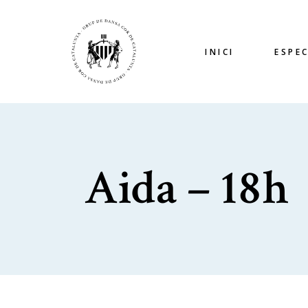
INICI
ESPE
Aida – 18h