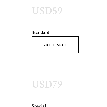
USD59
Standard
GET TICKET
USD79
Special