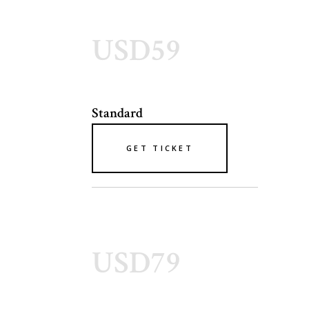
USD59
Standard
GET TICKET
USD79