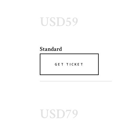
USD59
Standard
GET TICKET
USD79