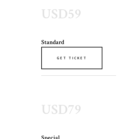
USD59
Standard
GET TICKET
USD79
Special