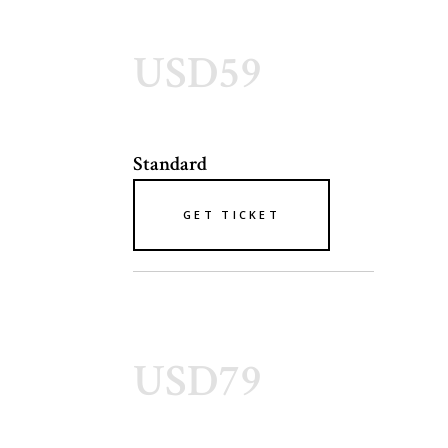
USD59
Standard
GET TICKET
USD79