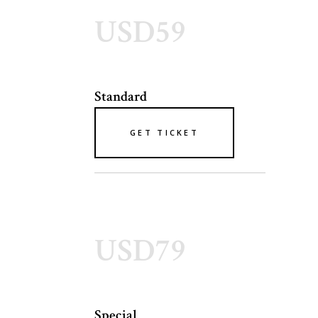
USD59
Standard
GET TICKET
USD79
Special