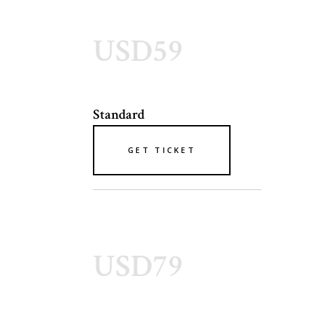
USD59
Standard
GET TICKET
USD79