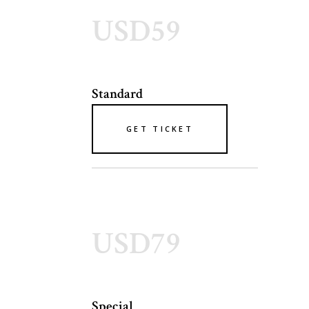
USD59
Standard
GET TICKET
USD79
Special