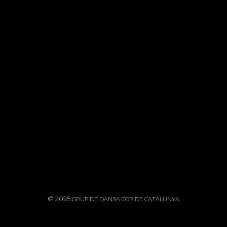
POLÍTICA DE PRIVACITAT
POLÍTICA DE COOKIES
AVÍS LEGAL
© 2025
GRUP DE DANSA COR DE CATALUNYA