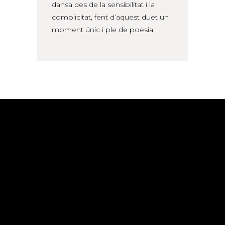
dansa des de la sensibilitat i la
complicitat, fent d’aquest duet un
moment únic i ple de poesia.