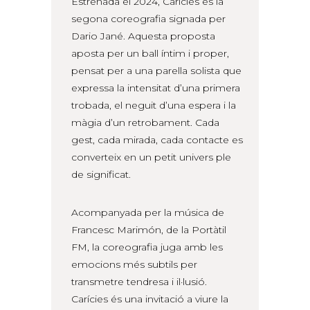
Estrenada el 2024, Carícies és la
segona coreografia signada per
Dario Jané. Aquesta proposta
aposta per un ball íntim i proper,
pensat per a una parella solista que
expressa la intensitat d’una primera
trobada, el neguit d’una espera i la
màgia d’un retrobament. Cada
gest, cada mirada, cada contacte es
converteix en un petit univers ple
de significat.
Acompanyada per la música de
Francesc Marimón, de la Portàtil
FM, la coreografia juga amb les
emocions més subtils per
transmetre tendresa i il·lusió.
Carícies és una invitació a viure la