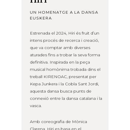
UN HOMENATGE A LA DANSA
EUSKERA
Estrenada el 2024, Hiri és fruit d’un
intens procés de recerca i creació,
que va comptar amb diverses
aturades fins a trobar la seva forma
definitiva. Inspirada en la peça
musical homònima trobada dins el
treball KIRENOAC, presentat per
Kepa Junkera i la Cobla Sant Jordi,
aquesta dansa busca punts de
connexió entre la dansa catalana i la
vasca.
Amb coreografia de Mònica
Clarena, Hiri es basa en el