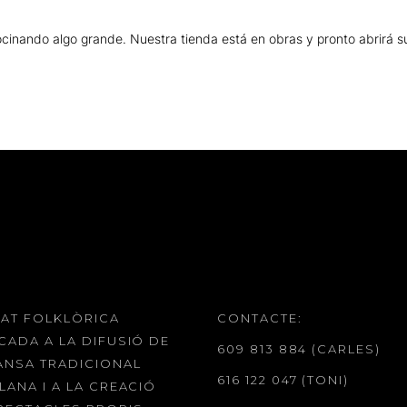
cinando algo grande. Nuestra tienda está en obras y pronto abrirá s
TAT FOLKLÒRICA
CONTACTE:
CADA A LA DIFUSIÓ DE
609 813 884 (CARLES)
ANSA TRADICIONAL
616 122 047 (TONI)
LANA I A LA CREACIÓ