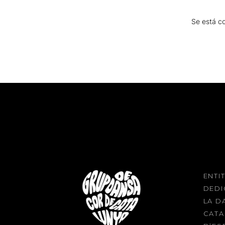
Se está co
ENTI
DEDI
LA D
CATA