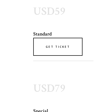
USD59
Standard
GET TICKET
USD79
Special