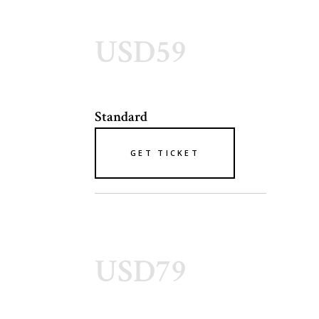
USD59
Standard
GET TICKET
USD79