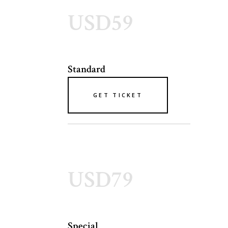
USD59
Standard
GET TICKET
USD79
Special