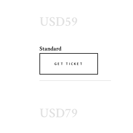
USD59
Standard
GET TICKET
USD79