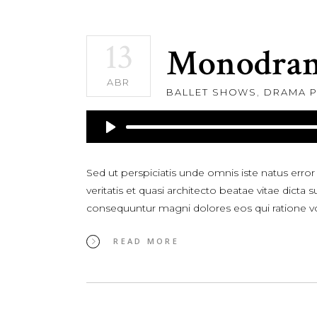
13
Monodram
ABR
BALLET SHOWS
,
DRAMA P
Reproductor
de
audio
Sed ut perspiciatis unde omnis iste natus err
veritatis et quasi architecto beatae vitae dict
consequuntur magni dolores eos qui ratione 
READ MORE