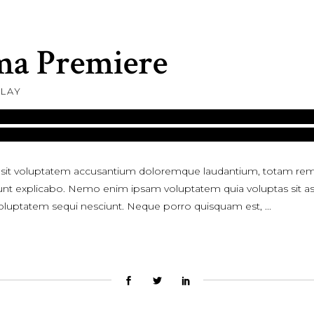
a Premiere
LAY
or sit voluptatem accusantium doloremque laudantium, totam rem
a sunt explicabo. Nemo enim ipsam voluptatem quia voluptas sit asp
voluptatem sequi nesciunt. Neque porro quisquam est,