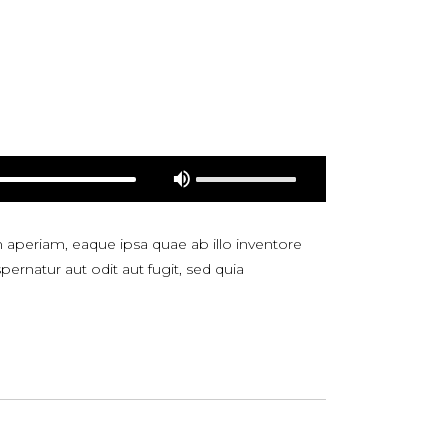
Utiliza
las
teclas
de
 aperiam, eaque ipsa quae ab illo inventore
flecha
ernatur aut odit aut fugit, sed quia
arriba/abajo
para
aumentar
o
disminuir
el
volumen.