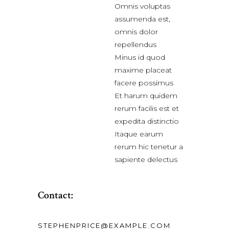
Omnis voluptas
assumenda est,
omnis dolor
repellendus
Minus id quod
maxime placeat
facere possimus
Et harum quidem
rerum facilis est et
expedita distinctio
Itaque earum
rerum hic tenetur a
sapiente delectus
Contact:
STEPHENPRICE@EXAMPLE.COM