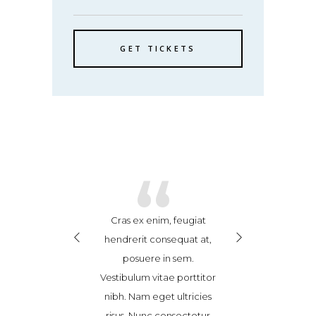
GET TICKETS
“
“
“
se leo ex, finibus
Cras ex enim, feugiat
Suspendisse leo e
dit sed, ultricies
hendrerit consequat at,
vel blandit sed, 
or. Donec magna
posuere in sem.
non dolor. Don
ravida et sem id,
Vestibulum vitae porttitor
tortor, gravida 
quat accumsan
nibh. Nam eget ultricies
consequat ac
Maecenas pulvinar
risus. Nunc consectetur
tellus. Maecenas