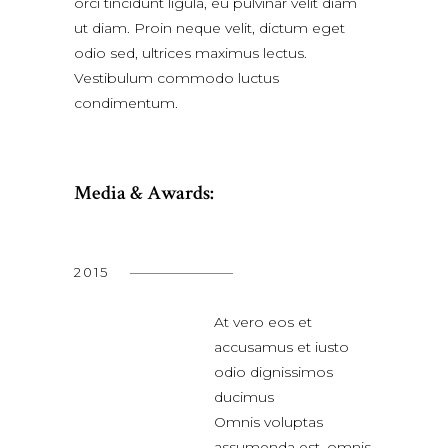
orci tincidunt ligula, eu pulvinar velit diam
ut diam. Proin neque velit, dictum eget
odio sed, ultrices maximus lectus.
Vestibulum commodo luctus
condimentum.
Media & Awards:
2015
At vero eos et
accusamus et iusto
odio dignissimos
ducimus
Omnis voluptas
assumenda est, omnis