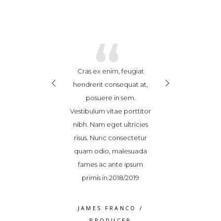
“
“
“
se leo ex, finibus
Cras ex enim, feugiat
Suspendisse leo e
dit sed, ultricies
hendrerit consequat at,
vel blandit sed, 
or. Donec magna
posuere in sem.
non dolor. Don
ravida et sem id,
Vestibulum vitae porttitor
tortor, gravida 
quat accumsan
nibh. Nam eget ultricies
consequat ac
Maecenas pulvinar
risus. Nunc consectetur
tellus. Maecenas
cinia. Vestibulum
quam odio, malesuada
elit lacinia. Ve
 a varius dolor
fames ac ante ipsum
ipsum, a variu
volutpat
primis in 2018/2019
volutpa
S WEAVER
/
JAMES FRANCO
/
ROSS WEA
RODUCER
PRODUCER
PRODUC