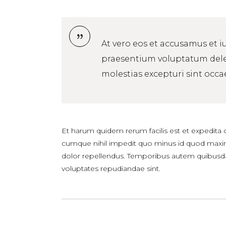
At vero eos et accusamus et i
praesentium voluptatum delen
molestias excepturi sint occa
Et harum quidem rerum facilis est et expedita 
cumque nihil impedit quo minus id quod maxi
dolor repellendus. Temporibus autem quibusdam 
voluptates repudiandae sint.