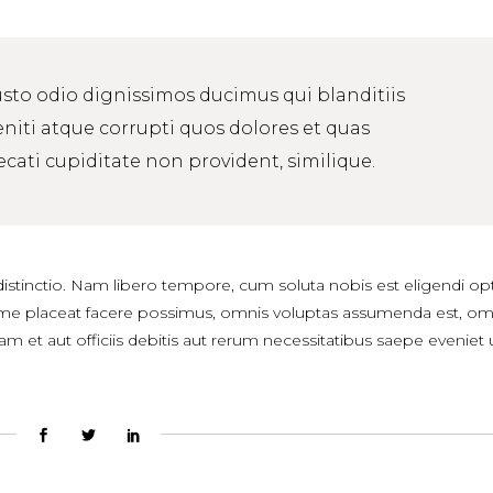
usto odio dignissimos ducimus qui blanditiis
iti atque corrupti quos dolores et quas
ecati cupiditate non provident, similique.
distinctio. Nam libero tempore, cum soluta nobis est eligendi op
me placeat facere possimus, omnis voluptas assumenda est, om
et aut officiis debitis aut rerum necessitatibus saepe eveniet u