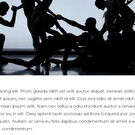
ng elit. Proin gravida nibh vel velit auctor aliquet. Aenean sollici
 ipsum, nec sagittis sem nibh id elit. Duis sed odio sit amet nibh
msan ipsum velit. Nam nec tellus a odio tincidunt auctor a ornar
 eu in elit. Class aptent taciti sociosqu ad litora torquent per c
 justo. Nullam ac urna eu felis dapibus condimentum sit amet a 
oin condimentum.