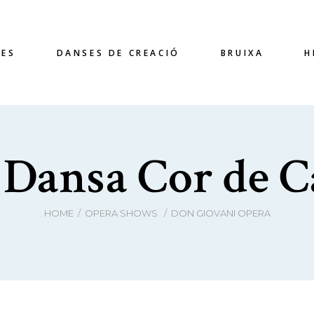
LES
DANSES DE CREACIÓ
BRUIXA
H
 Dansa Cor de C
HOME
/
OPERA SHOWS
/
DON GIOVANI OPERA