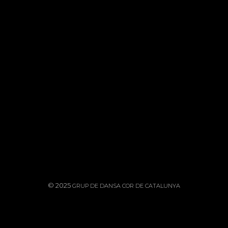
TAT FOLKLÒRICA
CONTACTE:
CADA A LA DIFUSIÓ DE
609 813 884 (CARLES)
ANSA TRADICIONAL
616 122 047 (TONI)
LANA I A LA CREACIÓ
PECTACLES PROPIS.
INFO@DANSACORCATALU
© 2025
GRUP DE DANSA COR DE CATALUNYA