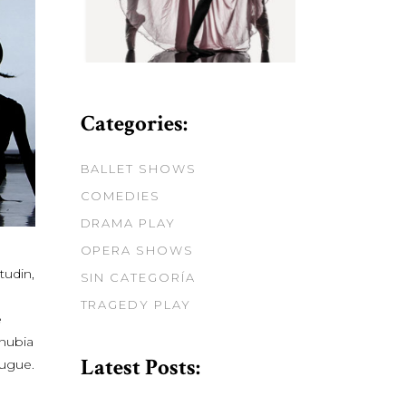
Categories:
BALLET SHOWS
COMEDIES
DRAMA PLAY
OPERA SHOWS
tudin,
SIN CATEGORÍA
TRAGEDY PLAY
e
onubia
Latest Posts:
augue.